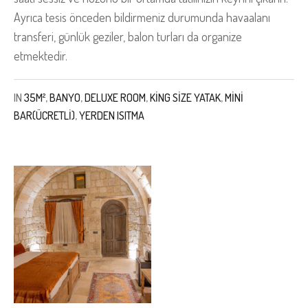
Ayrıca tesis önceden bildirmeniz durumunda havaalanı
transferi, günlük geziler, balon turları da organize
etmektedir.
IN
35M²
,
BANYO
,
DELUXE ROOM
,
KING SIZE YATAK
,
MINI
BAR(ÜCRETLI)
,
YERDEN ISITMA