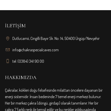
İLETIŞIM
Dutlucamii, Cingilli Bayır Sk. No :14, 50400 Ürgüp/Nevşehir
info@chakraspecialcaves.com
tel: (0384) 341 90 00
HAKKIMIZDA
Çakralar, kökleri doğu felsefesinde milattan öncelere dayanan bir
enerji sistemidir. İnsan bedeninde 7 temel enerji merkezi bulunur.
Her bir merkez çakra (döngü, girdap) olarak tanımlanır. Her bir
çakra 7 farklı renk ile temsil edilir ve bu renkler gökkuşağında