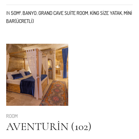
IN
50M²
,
BANYO
,
GRAND CAVE SUITE ROOM
,
KING SIZE YATAK
,
MINI
BAR(ÜCRETLI)
ROOM
AVENTURIN (102)