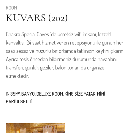
ROOM
KUVARS (202)
Chakra Special Caves ’de ücretsiz wifi imkanı, lezzetli
kahvaltısı, 24 saat hizmet veren resepsiyonu ile günün her
saati sessiz ve huzurlu bir ortamda tatilinizin keyfini çıkarın.
Ayrıca tesis önceden bildirmeniz durumunda havaalanı
transferi, günlük geziler, balon turları da organize
etmektedir.
IN
35M²
,
BANYO
,
DELUXE ROOM
,
KING SIZE YATAK
,
MINI
BAR(ÜCRETLI)