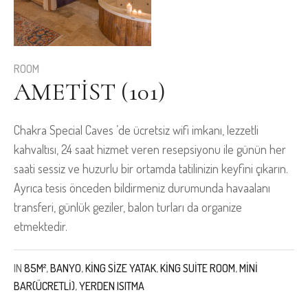
ROOM
AMETIST (101)
Chakra Special Caves ’de ücretsiz wifi imkanı, lezzetli
kahvaltısı, 24 saat hizmet veren resepsiyonu ile günün her
saati sessiz ve huzurlu bir ortamda tatilinizin keyfini çıkarın.
Ayrıca tesis önceden bildirmeniz durumunda havaalanı
transferi, günlük geziler, balon turları da organize
etmektedir.
IN
85M²
,
BANYO
,
KING SIZE YATAK
,
KING SUITE ROOM
,
MINI
BAR(ÜCRETLI)
,
YERDEN ISITMA