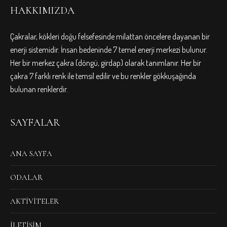
HAKKIMIZDA
Çakralar, kökleri doğu felsefesinde milattan öncelere dayanan bir
enerji sistemidir. İnsan bedeninde 7 temel enerji merkezi bulunur.
Her bir merkez çakra (döngü, girdap) olarak tanımlanır. Her bir
çakra 7 farklı renk ile temsil edilir ve bu renkler gökkuşağında
bulunan renklerdir.
SAYFALAR
ANA SAYFA
ODALAR
AKTIVITELER
İLETIŞIM