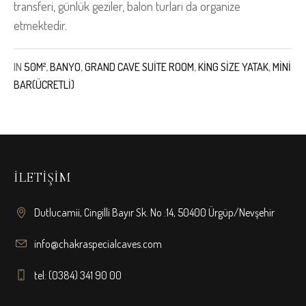
transferi, günlük geziler, balon turları da organize
etmektedir.
IN
50M²
,
BANYO
,
GRAND CAVE SUITE ROOM
,
KING SIZE YATAK
,
MINI
BAR(ÜCRETLI)
İLETIŞIM
Dutlucamii, Cingilli Bayır Sk. No :14, 50400 Ürgüp/Nevşehir
info@chakraspecialcaves.com
tel: (0384) 341 90 00