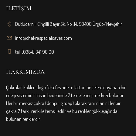
İLETIŞIM
Dutlucamii, Cingilli Bayır Sk. No :14, 50400 Ürgüp/Nevşehir
info@chakraspecialcaves.com
tel: (0384) 341 90 00
HAKKIMIZDA
Çakralar, kökleri doğu felsefesinde milattan öncelere dayanan bir
enerji sistemidir. İnsan bedeninde 7 temel enerji merkezi bulunur.
Her bir merkez çakra (döngü, girdap) olarak tanımlanır. Her bir
çakra 7 farklı renk ile temsil edilir ve bu renkler gökkuşağında
bulunan renklerdir.