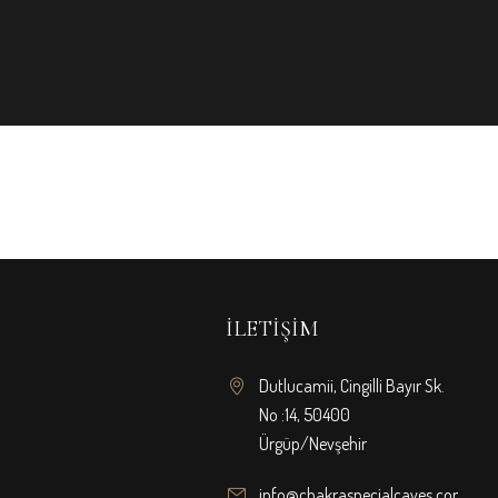
İLETIŞIM
Dutlucamii, Cingilli Bayır Sk.
No :14, 50400
Ürgüp/Nevşehir
info@chakraspecialcaves.com