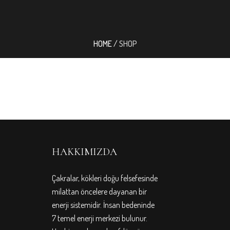
HOME
/
SHOP
HAKKIMIZDA
Çakralar, kökleri doğu felsefesinde
milattan öncelere dayanan bir
enerji sistemidir. İnsan bedeninde
7 temel enerji merkezi bulunur.