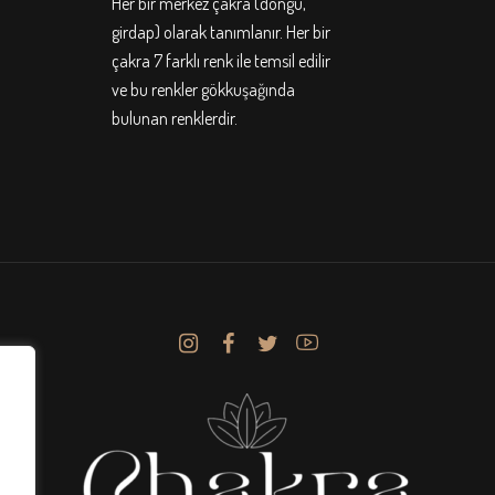
Her bir merkez çakra (döngü,
girdap) olarak tanımlanır. Her bir
çakra 7 farklı renk ile temsil edilir
ve bu renkler gökkuşağında
bulunan renklerdir.