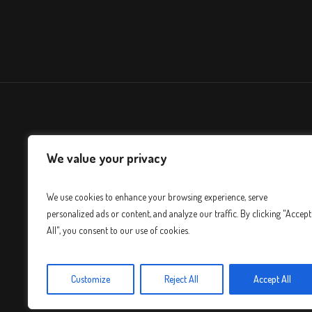
We value your privacy
We use cookies to enhance your browsing experience, serve
personalized ads or content, and analyze our traffic. By clicking "Accept
All", you consent to our use of cookies.
Customize
Reject All
Accept All