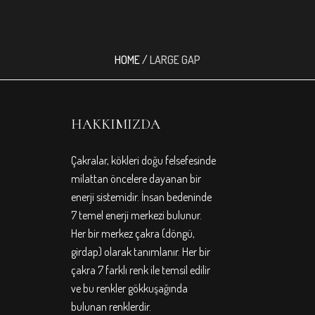
HOME
/
LARGE GAP
HAKKIMIZDA
Çakralar, kökleri doğu felsefesinde
milattan öncelere dayanan bir
enerji sistemidir. İnsan bedeninde
7 temel enerji merkezi bulunur.
Her bir merkez çakra (döngü,
girdap) olarak tanımlanır. Her bir
çakra 7 farklı renk ile temsil edilir
ve bu renkler gökkuşağında
bulunan renklerdir.