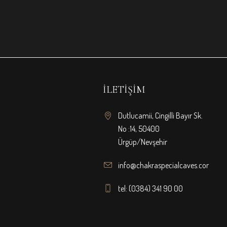
İLETIŞIM
Dutlucamii, Cingilli Bayır Sk.
No :14, 50400
Ürgüp/Nevşehir
info@chakraspecialcaves.com
tel: (0384) 341 90 00