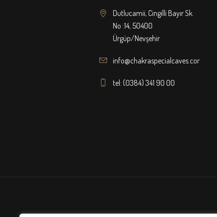
Dutlucamii, Cingilli Bayır Sk.
No :14, 50400
Ürgüp/Nevşehir
info@chakraspecialcaves.com
tel: (0384) 341 90 00