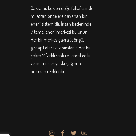
Çakralar, kökleri doğu felsefesinde
milattan öncelere dayanan bir
enerji sistemidir. İnsan bedeninde
7 temel enerji merkezi bulunur.
Her bir merkez çakra (döngü,
girdap) olarak tanımlanır. Her bir
çakra 7 farklı renk ile temsil edilir
ve bu renkler gökkuşağında
bulunan renklerdir.