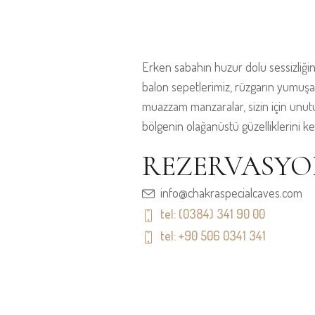
En İyi Fiyat Garantisi
Erken sabahın huzur dolu sessizliğin
balon sepetlerimiz, rüzgarın yumuşak
muazzam manzaralar, sizin için unutu
bölgenin olağanüstü güzelliklerini ke
REZERVASYO
info@chakraspecialcaves.com
tel: (0384) 341 90 00
tel: +90 506 0341 341